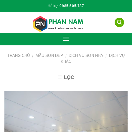
Skip
Hỗ trợ:
0985.605.787
to
content
TRANG CHỦ
MẦU SƠN ĐẸP
DỊCH VỤ SƠN NHÀ
DỊCH VỤ
/
/
/
KHÁC
LỌC