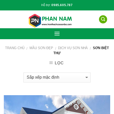
Skip
Hỗ trợ:
0985.605.787
to
content
TRANG CHỦ
MẦU SƠN ĐẸP
DỊCH VỤ SƠN NHÀ
SƠN BIỆT
/
/
/
THỰ
LỌC