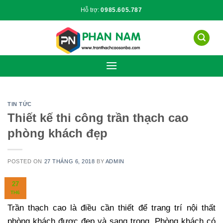
Skip
Hỗ trợ:
0985.605.787
to
content
TIN TỨC
Thiết kế thi công trần thạch cao
phòng khách đẹp
POSTED ON
27 THÁNG 6, 2018
BY
ADMIN
27
TH6
Trần thạch cao là điều cần thiết để trang trí nội thất
phòng khách được đẹp và sang trọng. Phòng khách có