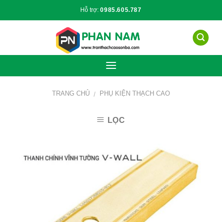
Skip
Hỗ trợ:
0985.605.787
to
content
TRANG CHỦ
PHỤ KIỆN THẠCH CAO
/
LỌC