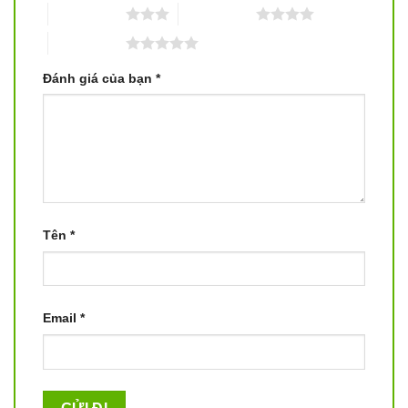
3 trên 5 sao
4 trên 5 sao
5 trên 5 sao
Đánh giá của bạn
*
Tên
*
Email
*