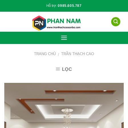
Skip
Hỗ trợ:
0985.605.787
to
content
TRANG CHỦ
TRẦN THẠCH CAO
/
LỌC