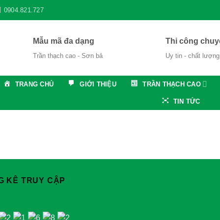
0904.821.727
Mẫu mã đa dạng
Thi công chuy
Trần thạch cao - Sơn bả
Uy tin - chất lượng
TRANG CHỦ
GIỚI THIỆU
TRẦN THẠCH CAO
TIN TỨC
G KÊ TRUY CẬP