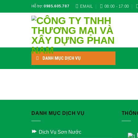
Skip
EMAIL
08:00 - 17:00
Hỗ trợ:
0985.605.787
to
content
DANH MỤC DỊCH VỤ
DANH MỤC DỊCH VỤ
THỐN
Dịch Vụ Sơn Nước